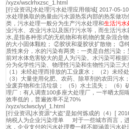
/xyzx/wsclrhxzsc_1.html
[行业资讯]水处理污水处理应用领域
[ 2017-05-10
水处理换取的热量由污水源热泵内部的热泵做功
类，污水处理一般分为生产污水处理和
生活污水
业污水、农业污水以及医疗污水等，而生活污水
水,是指各种形式的无机物和有机物的复杂混合物
的大小固体颗粒； ②胶状和凝胶状扩散物； 
质性来分，水的污染有两类：一类是自然污染；
前对水体危害较大的是人为污染。水污染可根据
分为化学性污染、物理性污染和生物性污染三大
（1）未经处理而排放的工业废水； （2）未经
（3）大量使用化肥、农药、除草剂的农田污水；
业废弃物和生活垃圾； （5）水土流失； （6
理厂：有人调查100多座大处理厂，一半晒太阳
效率低的，普遍效率不足70%
/xyzx/sclwsclyyl_1.html
[行业资讯]水资源“大盗”是如何炼成的（4）
[ 201
纳税人为企业污染埋单 对于一些城市而言，进
水，企业支付的污水处理费一样不能涵盖污水处