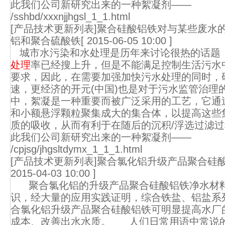
此我们公司新研究出来的一种絮凝剂——
/sshbd/xxxnjjhgsl_1_1.html
[产品技术更新列表]聚合硅酸铝铁对与某些废水
铝和聚合硫酸铁
[ 2015-06-05 10:00 ]
城市水污染和水处理是历年来讨论很热的话题
处理
率已经搜上升，但是不能满足控制生活污水
要求，因此，在需要加强加快污水处理的同时，
速，更经济的开元(中国)也是对于污水监管治理
中，絮凝是一种重要而被广泛采用的工艺，它通
和小额悬浮颗粒聚集成大的集合体，以提高这些
质的吸收，从而有利于在随后的沉积/浮选过滤
此我们公司新研究出来的一种絮凝剂——
/cpjsg/jhgsltdymx_1_1_1.html
[产品技术更新列表]聚合氯化铝升级产品聚合硅
2015-04-03 10:00 ]
聚合氯化铝的升级产品聚合硅酸铝铁净水材料
识，经大量的应用实践证明，综合铁盐、铝盐系
合氯化铝升级产品聚合硅酸铝铁可明显提高水厂
成本、改善出水水质。 人们日常用语中常说的