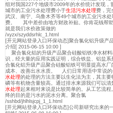
组对我国227个地级市2009年的水价统计发现
城市的工业污水处理费小于
生活污水处理
费，完
武汉、南宁、乌鲁木齐等49个城市的工业污水处
费。 其中差价由地方财政补贴。你肯花钱帮助
就是我们水价政策做的
/xyzx/szyddsrhlc_1.html
[开元网站登录入口环保动态]聚合氯化铝升级产
介绍
[ 2015-06-15 10:00 ]
聚合氯化铝的升级产品聚合硅酸铝铁净水材料
识，经大量的应用实践证明，综合铁盐、铝盐系
合氯化铝升级产品聚合硅酸铝铁可明显提高水厂
成本、改善出水水质。 人们日常用语中常说的
水处理
的处理的方法主要以生化法为主，其主要
磷等有机物含量较高。通过排水来源我们可以清
水处理
起来相对来说是比较简单的。从工艺流程
终的目的是污水的泥水分离。聚合氯
/sshbd/jhlhlsjcpj_1_1.html
[开元网站登录入口环保动态]公司新研究出来的