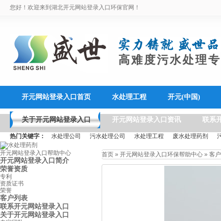
您好！欢迎来到湖北开元网站登录入口环保官网！
高难度污水处理专
开元网站登录入口首页
水处理工程
开元(中国)
关于开元网站登录入口
开元网站登录入口资讯
联系
热门关键字：
水处理公司
污水处理公司
水处理工程
废水处理药剂
开元网站登录入口帮助中心
首页
»
开元网站登录入口环保帮助中心
»
客户
开元网站登录入口简介
荣誉资质
专利
资质证书
荣誉
客户列表
联系开元网站登录入口
关于开元网站登录入口