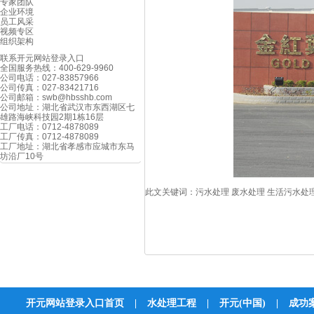
专家团队
企业环境
员工风采
视频专区
组织架构
联系开元网站登录入口
全国服务热线：
400-629-9960
公司电话：027-83857966
公司传真：027-83421716
公司邮箱：swb@hbsshb.com
公司地址：湖北省武汉市东西湖区七
雄路海峡科技园2期1栋16层
工厂电话：0712-4878089
工厂传真：0712-4878089
工厂地址：湖北省孝感市应城市东马
坊沿厂10号
此文关键词：
污水处理
废水处理
生活污水处
开元网站登录入口首页
|
水处理工程
|
开元(中国)
|
成功