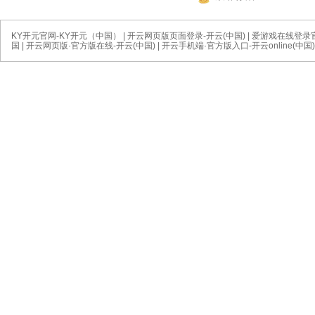
KY开元官网-KY开元（中国）
|
开云网页版页面登录-开云(中国)
|
爱游戏在线登录官
国
|
开云网页版·官方版在线-开云(中国)
|
开云手机端·官方版入口-开云online(中国)