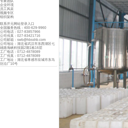
专家团队
企业环境
员工风采
视频专区
组织架构
联系开元网站登录入口
全国服务热线：
400-629-9960
公司电话：027-83857966
公司传真：027-83421716
公司邮箱：swb@hbsshb.com
公司地址：湖北省武汉市东西湖区七
雄路海峡科技园2期1栋16层
工厂电话：0712-4878089
工厂传真：0712-4878089
工厂地址：湖北省孝感市应城市东马
坊沿厂10号