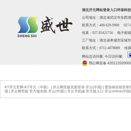
联系开元网站登
湖北开元网站登录入口环保科技
公司地址：湖北省武汉市东西湖区
联系方式：400-629-9960 027-8
传真：027-83421716 电子邮箱：s
工厂地址：湖北省孝感市应城市
联系方式：0712-4878089 传真：0
网站总访问量:
今日访问量:
鄂公网安备 42011202000
KY开元官网-KY开元（中国）
|
开云网页版页面登录-开云(中国)
|
爱游戏在线登录官
国
|
开云网页版·官方版在线-开云(中国)
|
开云手机端·官方版入口-开云online(中国)