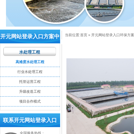
当前位置:
首页
»
开元网站登录入口环保方
开元网站登录入口方案中
心
水处理工程
高难度水处理工程
行业水处理工程
托管运营工程
升级改造工程
项目合作模式
联系开元网站登录入口
全国服务热线：