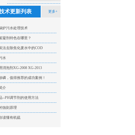
技术方法
技术更新列表
更多+
锅炉污水处理技术
絮凝剂特色在哪里？
炭法去除焦化废水中的COD
污水
泡剂XG-2008 XG-2013
除磷，值得推荐的成功案例！
简介
品--PH调节剂的使用方法
的蚀刻原理
你读懂有机硫