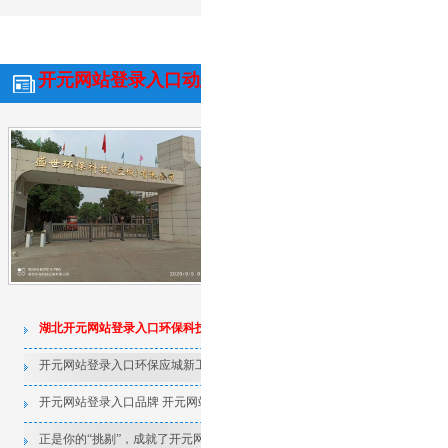
开元网站登录入口动态
行业资讯
常见问
诚聘英才
湖北开元网站登录入口环保科技有
时光飞逝，如白驹过隙，湖北开元网站
年，迎来了充满期待的下半年。我司统计
在，已联合相关部门整理出一份报表，
上半年工作成绩及经验总结，并下发各
较为满意的工作结果，也有令人遗憾的事情
详情】
湖北开元网站登录入口环保科技有限公司上半年总结
声明
和下半年期望
开元网站登录入口环保应城新工厂动工
活性炭吸附法在
开元网站登录入口品牌 开元网站登录入口精神
湖北开元网站登
训练
正是你的“挑剔”，成就了开元网站登录入口品牌
聚合硅酸铝铁厂