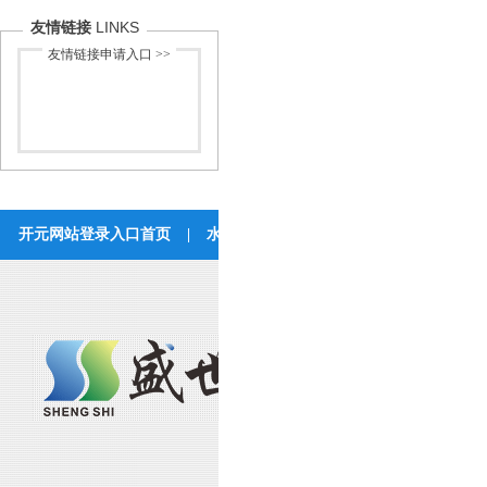
LINKS
友情链接
友情链接申请入口 >>
开元网站登录入口首页
|
水处理工程
|
开元(中国)
|
成功案
联系开元网站登录入
湖北开元网站登录入口环保科技有
公司地址：湖北省武汉市东西湖区七
联系方式：400-629-9960 027-8385
传真：027-83421716 电子邮箱：hbss
工厂地址：湖北省孝感市应城市东马
联系方式：0712-4878089 传真：071