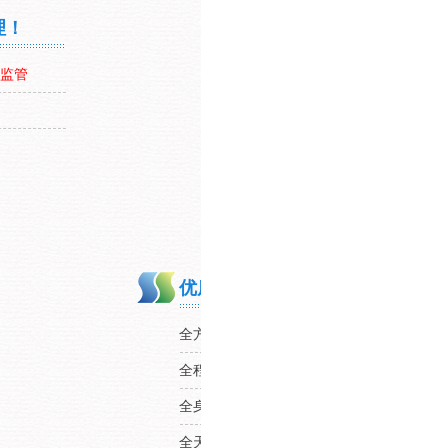
理！
监管
优质售后服务，拥有专属您的售
全方位服务---定期回访，定期培训；定期
全程式服务---售前、售中、售后；
环保工程
全身心服务---耐心倾听用户需求；工程师
全天候服务---本省24小时内抵达；现场诊