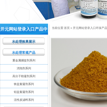
当前位置:
首页
»
开元网站登录入口环保产
开元网站登录入口产品中
心
水处理效果展示
水处理常规产品
重金属捕捉剂系列
消泡剂系列
高分子助凝剂系列
铁盐絮凝剂系列
铝盐絮凝剂系列
活性炭滤料系列