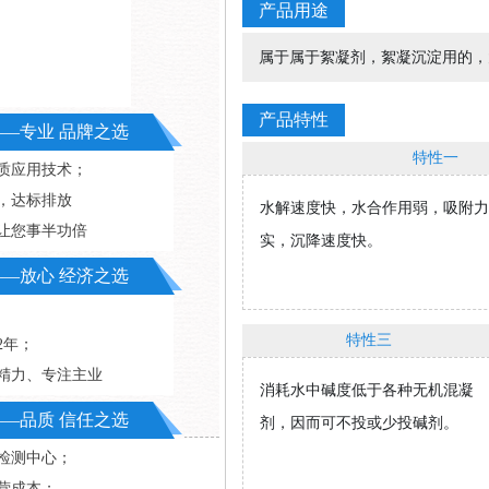
产品用途
属于属于絮凝剂，絮凝沉淀用的，
产品特性
—专业 品牌之选
特性一
质应用技术；
，达标排放
水解速度快，水合作用弱，吸附力
设备维护成本高
让您事半功倍
实，沉降速度快。
—放心 经济之选
特性三
2年；
精力、专注主业
消耗水中碱度低于各种无机混凝
—品质 信任之选
剂，因而可不投或少投碱剂。
米检测中心；
营成本；