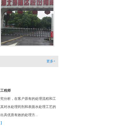
家！
湖北沙隆达股份有限公司
开元网站登录入口的针对我厂污水排放主要成
COD和氨氮，进行产品研制，使用后效果明
排放指标均达标排放！领导都表扬我选对了产
【更多详情】
更多+
理工程师
研究分析，在客户原有的处理流程和工
用其对水处理药剂和表面水处理工艺的
出具优质有效的处理方...
多】