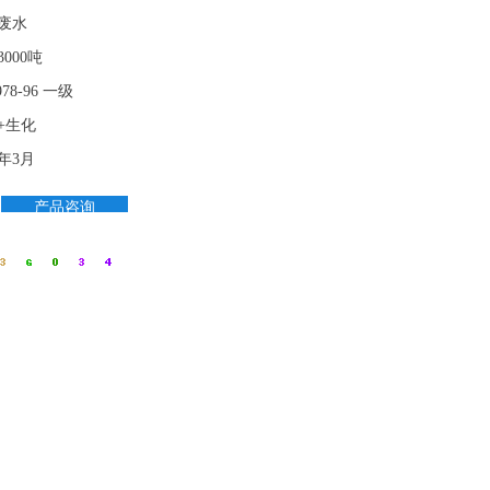
废水
000吨
978-96 一级
+生化
4年3月
产品咨询
全国
咨询
热
线：