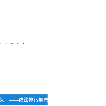
保 ——依法排污解您忧 用心服务做品牌