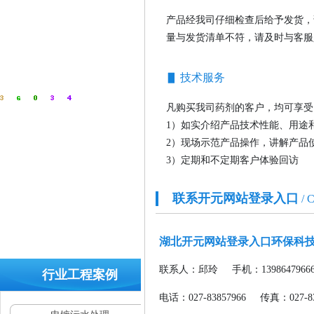
产品经我司仔细检查后给予发货，
量与发货清单不符，请及时与客服
▋ 技术服务
凡购买我司药剂的客户，均可享受
1
）
如实介绍产品技术性能、用途
2）现场示范产品操作，讲解产品
3）定期和不定期客户体验回访
联系开元网站登录入口
/ 
全国
咨询
热
湖北开元网站登录入口环保科
线：
400-
联系人：邱玲
手机：1398647966
行业工程案例
629-
9960
电话：027-83857966
传真：027-83