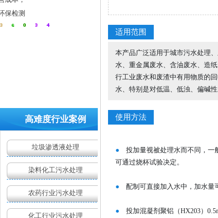
环保检测
运营成本负担重
适用范围
本产品广泛适用于城市污水处理、
水、重金属废水、含油废水、造纸
行工业废水和废渣中有用物质的回
水、特别是对低温、低浊、偏碱性
使用方法
高难度行业案例
药剂效果不理想
垃圾渗透液处理
●
投加量视被处理水而不同，一般给
可通过烧杯试验决定。
染料化工污水处理
●
配制可直接加入水中，加水量
农药行业污水处理
●
投加混凝剂聚铝（HX203）0.5m
化工行业污水处理