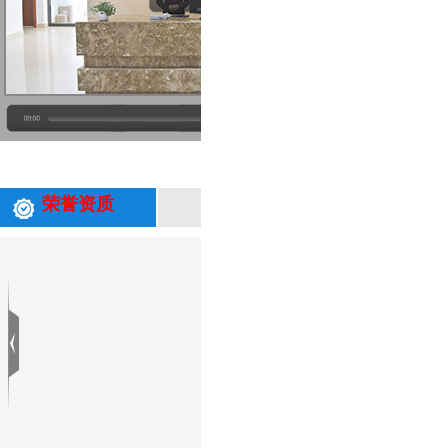
专业从事环保技术研究和应用、环保工
荣誉资质
与生产为一体的综合性企业；是国内为
能力，并可以根据水质情况针对性研发
客户列表
更多+