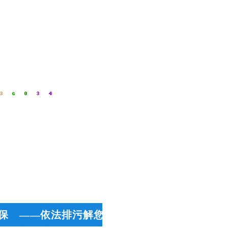
保 ——依法排污解您忧 用心服务做品牌