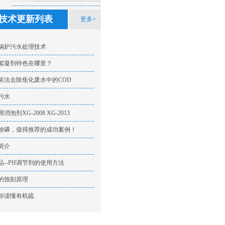
技术方法
技术更新列表
更多+
锅炉污水处理技术
絮凝剂特色在哪里？
炭法去除焦化废水中的COD
污水
泡剂XG-2008 XG-2013
除磷，值得推荐的成功案例！
简介
品--PH调节剂的使用方法
的蚀刻原理
你读懂有机硫