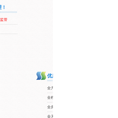
理！
监管
优质售后服务，拥有专属您的售
全方位服务---定期回访，定期培训；定期
全程式服务---售前、售中、售后；
环保工程
全身心服务---耐心倾听用户需求；工程师
全天候服务---本省24小时内抵达；现场诊