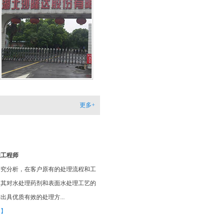
家！
湖北沙隆达股份有限公司
开元网站登录入口的针对我厂污水排放主要成
COD和氨氮，进行产品研制，使用后效果明
排放指标均达标排放！领导都表扬我选对了产
【更多详情】
更多+
理工程师
研究分析，在客户原有的处理流程和工
用其对水处理药剂和表面水处理工艺的
出具优质有效的处理方...
多】