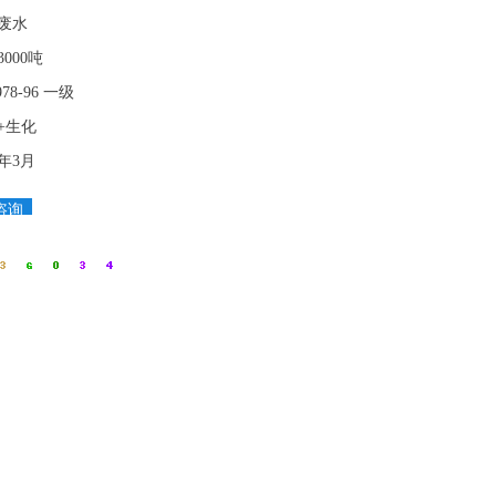
废水
000吨
978-96 一级
+生化
4年3月
咨询
全国
咨询
热
线：