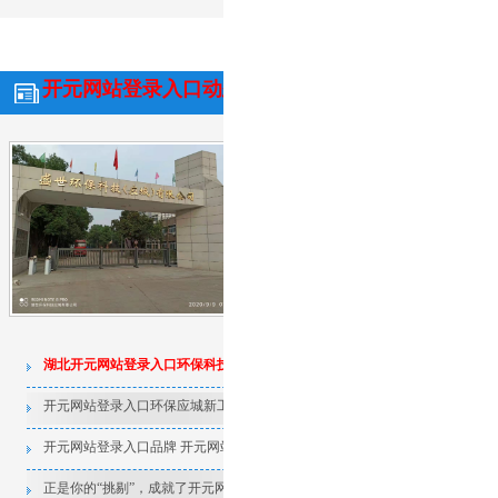
开元网站登录入口动态
行业资讯
常见问
诚聘英才
湖北开元网站登录入口环保科技有
时光飞逝，如白驹过隙，湖北开元网站
年，迎来了充满期待的下半年。我司统计
在，已联合相关部门整理出一份报表，
上半年工作成绩及经验总结，并下发各
较为满意的工作结果，也有令人遗憾的事情
详情】
湖北开元网站登录入口环保科技有限公司上半年总结
声明
和下半年期望
开元网站登录入口环保应城新工厂动工
活性炭吸附法在
开元网站登录入口品牌 开元网站登录入口精神
湖北开元网站登
训练
正是你的“挑剔”，成就了开元网站登录入口品牌
聚合硅酸铝铁厂