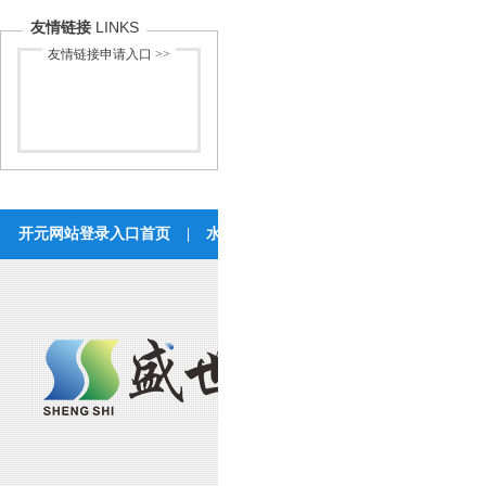
LINKS
友情链接
友情链接申请入口 >>
开元网站登录入口首页
|
水处理工程
|
开元(中国)
|
成功案
联系开元网站登录入
湖北开元网站登录入口环保科技有
公司地址：湖北省武汉市东西湖区七
联系方式：400-629-9960 027-8385
传真：027-83421716 电子邮箱：hbss
工厂地址：湖北省孝感市应城市东马
联系方式：0712-4878089 传真：071