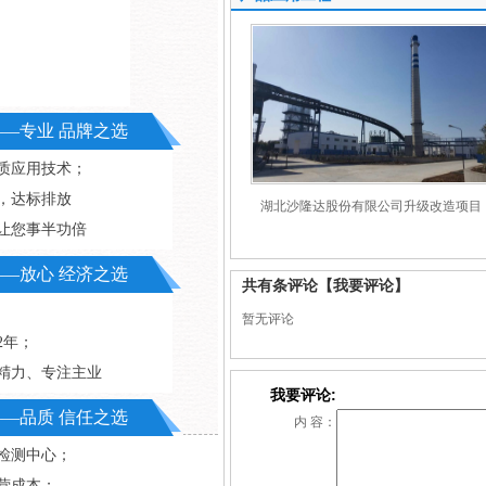
—专业 品牌之选
质应用技术；
，达标排放
湖北沙隆达股份有限公司升级改造项目
设备维护成本高
让您事半功倍
—放心 经济之选
共有
条评论
【我要评论】
暂无评论
2年；
精力、专注主业
我要评论:
—品质 信任之选
内 容：
米检测中心；
营成本；