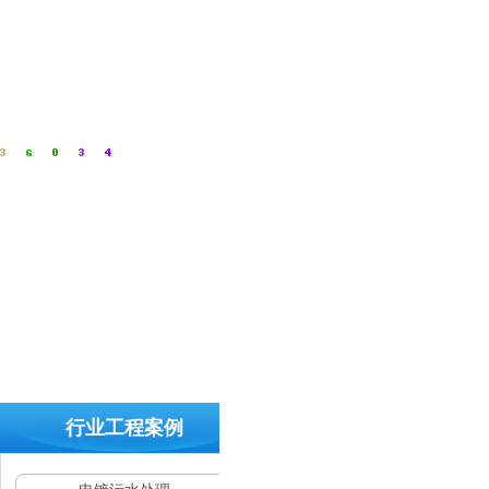
全国
咨询
热
线：
400-
行业工程案例
629-
9960