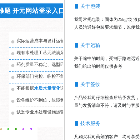
▋ 关于包装
难题 开元网站登录入口环保来帮您
我司常规包装：固体为25kg/袋 
人员沟通好包装要求细节，以便我
实际运营成本与设计运营成本差距大,
企业负担过重
▋ 关于运输
现有水处理工艺无法满足实际处理需求
关于途中的时间，受制于路途远近
药剂质量不稳定、选型匹配不合适，处理效果不理想
我们给出的时间仅供参考
环保部门例检、临检不能稳定通过，
分散大量精力
▋ 关于签收
不能根据
水质水量变化
调整至最佳运行状态
产品经我司仔细检查后给予发货，
设备维护不到位，故障频繁，维护成本高，影响系统运行
量与发货清单不符，请及时与客服
缺乏专业水处理设施运营管理经验和技术，无法有效控制运营成
▋ 技术服务
凡购买我司药剂的客户，均可享受