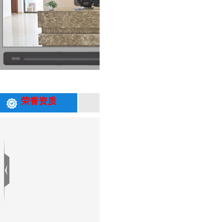
专业从事环保技术研究和应用、环保工
荣誉资质
与生产为一体的综合性企业；是国内为
能力，并可以根据水质情况针对性研发
客户列表
更多+