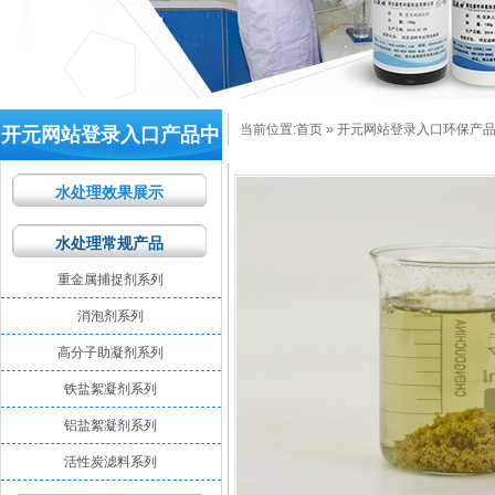
当前位置:
首页
»
开元网站登录入口环保产
开元网站登录入口产品中
心
水处理效果展示
水处理常规产品
重金属捕捉剂系列
消泡剂系列
高分子助凝剂系列
铁盐絮凝剂系列
铝盐絮凝剂系列
活性炭滤料系列