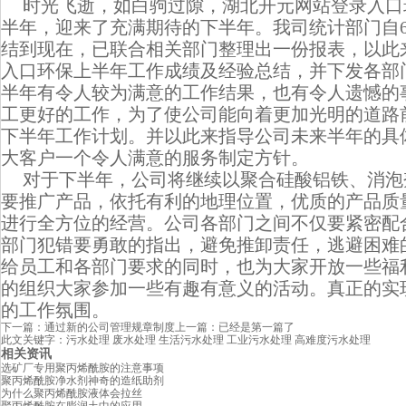
时光飞逝，如白驹过隙，湖北开元网站登录入口
半年，迎来了充满期待的下半年。我司统计部门自
结到现在，已联合相关部门整理出一份报表，以此
入口环保上半年工作成绩及经验总结，并下发各部
半年有令人较为满意的工作结果，也有令人遗憾的
工更好的工作，为了使公司能向着更加光明的道路
下半年工作计划。并以此来指导公司未来半年的具
大客户一个令人满意的服务制定方针。
对于下半年，公司将继续以聚合硅酸铝铁、
消泡
要推广产品，依托有利的地理位置，优质的产品质
进行全方位的经营。公司各部门之间不仅要紧密配
部门犯错要勇敢的指出，避免推卸责任，逃避困难
给员工和各部门要求的同时，也为大家开放一些福
的组织大家参加一些有趣有意义的活动。真正的实
的工作氛围。
下一篇：
通过新的公司管理规章制度
上一篇：
已经是第一篇了
此文关键字：
污水处理
废水处理
生活污水处理
工业污水处理
高难度污水处理
相关资讯
选矿厂专用聚丙烯酰胺的注意事项
聚丙烯酰胺净水剂神奇的造纸助剂
为什么聚丙烯酰胺液体会拉丝