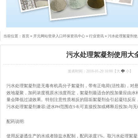
当前位置：
首页
»
开元网站登录入口环保资讯中心
»
行业资讯
»
污水处理絮凝剂使
污水处理絮凝剂使用大
发表时间：2018-01-29 10:08【
大
中
小
】
污水处理絮凝剂是无毒有机高分子絮凝剂，带有正电荷
(
活性基
，对
)
效地凝聚，加药浓度视原水浊度而定，絮凝剂最适合的投加量应由水
量会降低过滤效果。特别注意性质相反的阻垢絮凝剂会引起凝结反应
污水处理絮凝剂兼容
进水
范围在
可直接投加或稀释后投加
与无
;
PH
5-8;
;
配药说明
:
使用反渗透生产的水或者除盐水配制，配药浓度
1%
。取污水处理絮凝