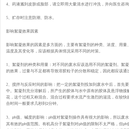
4
、药液溅到皮肤或脸部，请立即用大量清水进行冲洗，并向医生咨询
5
、贮存时注意防潮、防水。
影响絮凝效果因素
影响絮凝效果的因素是多方面的，主要有絮凝剂的种类、浓度、用量
温度及其变化等，应该根据具体情况采用不同的对策。
1
、絮凝剂的种类和用量：对不同的废水应该选用不同的絮凝剂。絮
的效果，过量与不足都将导致溶胶粒子的分散和稳定，因此都应该通
2
、搅拌与反应时间的影响：把一定的絮凝剂投加到废水中后，首先
中。絮凝剂充分溶解后，所产生的胶体与水中原有的胶体及悬浮物接
花，这个过程又称混合。混合过程要求水流产生激烈的湍流，在较快
合时间一般要求几秒到
分钟。
2
3
、
值、碱度的影响：
值对絮凝剂操作具有很大的影响，所以废水
ph
ph
其有效的
值范围。有机高分子絮凝剂对
值的限制不太严格，但
ph
ph
ph