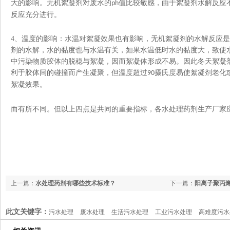
大的影响。无机絮凝剂对废水的
值比较敏感，由于絮凝剂水解反应
ph
反应充分进行。
4
、温度的影响：水温对絮凝效果也有影响，无机絮凝剂的水解反应
剂的水解，水的黏度也与水温有关，如果水温低时水的黏度大，致使
中污染物质胶体的脱稳与絮凝，因而絮凝体形成不易。因此冬天絮凝
利于胶体间的碰撞而产生凝聚，但温度超过
摄氏度易使絮凝剂老化
90
絮凝效果。
而有所不同。但以上四点是共同的重要指标，各水处理药剂生产厂家
上一篇：
水处理药剂有哪些技术标准？
下一篇：
阳离子聚丙
业中的应用
此文关键字：
污水处理
废水处理
生活污水处理
工业污水处理
高难度污水