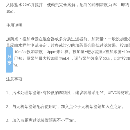
入除盐水
并搅拌，使药剂完全溶解，配制的药剂浓度为
，即约
99KG
1%
。
10g)
使用说明
:
加药点：投加点设在混合器或多介质过滤器前。加药量：一般投加量
量应由水样的测试决定，过多或过少的加药量会降低过滤效果。投加
量：
投加浓度：
来计算。投加量
进水流量×投加浓度
10m3h;
3ppm
=
=10
节：已知计量泵的最大投加量为
，调节泵的效率至
，此时投加
6L/h
50%
。
30g/h)
注意事项
:
1
、污水处理絮凝剂
有轻微的腐蚀性，建议容器采用
、
等材质
<
PE
UPVC
2
、与无机絮凝剂配合使用时，加入点位于无机絮凝剂加入点之后。
3
、加入点距离过滤装置距离不小于
。
3m