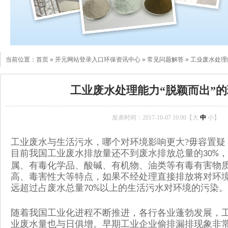
当前位置：
首页
»
开元网站登录入口环保资讯中心
»
常见问题解答
»
工业废水处理
工业废水处理能力“脱颖而出”
发表时间：2017-10-07 10:00【
大
中
小
】
工业废水与生活污水，哪个对环境影响更大?毋容置疑
目前我国工业废水排放量还不到废水排放总量的
，
30%
属、有毒化学品、酸碱、有机物、油类等有毒有害物
高、毒害性大等特点，如果不经处理直接排放将对环
远超过占废水总量
以上的生活污水对环境的污染。
70%
随着我国工业化进程不断推进，各行各业蓬勃发展，
业废水量也与日俱增。早期工业企业偷排漏排现象非