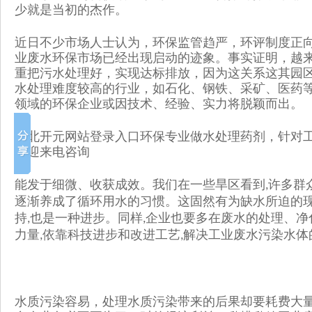
少就是当初的杰作。
近日不少市场人士认为，环保监管趋严，环评制度正
业废水环保市场已经出现启动的迹象。事实证明，越
重把污水处理好，实现达标排放，因为这关系这其园
水处理难度较高的行业，如石化、钢铁、采矿、医药
领域的环保企业或因技术、经验、实力将脱颖而出。
湖北开元网站登录入口环保专业做水处理药剂，针对
欢迎来电咨询
能发于细微、收获成效。我们在一些旱区看到
许多群
,
逐渐养成了循环用水的习惯。这固然有为缺水所迫的
持
也是一种进步。同样
企业也要多在废水的处理、净
,
,
力量
依靠科技进步和改进工艺
解决工业废水污染水体
,
,
水质污染容易，处理水质污染带来的后果却要耗费大