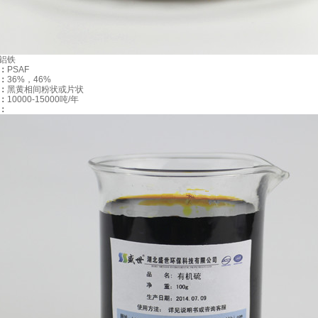
大,
企业负担过重
铝铁
理需求
：
PSAF
：
36%，46%
适，处理效果不理想
：
黑黄相间粉状或片状
：
10000-15000吨/年
以
：
过，
分散大量精力
佳运行状态
护成本高，影响系统运行
验和技术，无法有效控制运营成本