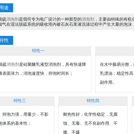
用途
脱硫
消泡剂
是我司专为电厂设计的一种新型的
消泡剂
，主要由特殊的有机
烟气在湿法脱硫系统的吸收塔内被石灰石浆液洗涤过程中产生大量的泡沫
特性
特性一
脱硫
消泡剂
是硅聚醚乳液型消泡剂，
具有快速降
在水中极易分散，
液表面张力，消泡速度快，抑泡时间长；
乳漂油；稳定性高
副作用。
特性三
特性四
、抑泡力强，用量少，不影
耐热性好，化学性稳定，无腐
泡体系的基本性；
蚀、无毒、无不良副作用、不
检测分析水质
制定工程技术方案
燃、不爆