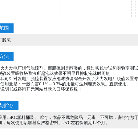
采用先进仪器设备1
据厂区环境，环保达标要求
经20道化验工序
产能升级潜在需要，采用合
精准检测分析水质
理工艺量身定制技术方案
范围
查看详情
立即咨询
查看详情
立即咨询
厂脱硫
方法
于火力发电厂烟气脱硫剂。而脱硫剂是醇类的，经过实践尝试和实验室测
脱硫装置吸收塔浆液所起泡沫效果不明显且抑制泡沫时间短
以我司针对发电厂脱硫装置浆液泡沫协调综合开发了火力发电厂脱硫装置
使用量是：一般而言0.1%～0.3%的用量可达到理想效果。直接使用。
见说明书或咨询开元网站登录入口环保客服！
400-629-9960
全国咨询热线：
与贮存
采用25KG塑料桶装。 贮存：本品不属危险品，无毒，不可燃，密封存放
前，每次使用后容器应严格密封。25℃左右保质期12个月。
行业工程案例
/ INDUSTRY ENGINEERING CASES