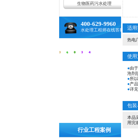
生物医药污水处理
400-629-9960
适用
水处理工程师在线答疑
热电
使用
●
由
泡剂
●
所
●
产品
●
详
包装
本品
用完
行业工程案例