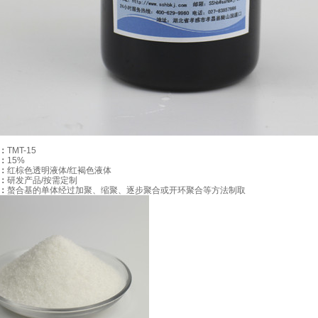
设备维护成本高
运营成本负担重
药剂效果不理
专利技术保障 十年实
：
TMT-15
20人的专家团队，不断
：
15%
：
红棕色透明液体/红褐色液体
多项专业技术用于工程，
：
研发产品/按需定制
：
螯合基的单体经过加聚、缩聚、逐步聚合或开环聚合等方法制取
二十年实战经验和专业技
合理工艺技术 精选配
技术实验印证工艺处理效
移交后可按设计运营成本
运营经验丰富，托管模式