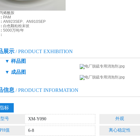
对症研制药剂 工厂实
丙烯酰胺
35000平米研发生产基地
：
PAM
：
AN923SEP、AN910SEP
测选并生产合适药剂，高
：
白色颗粒粉末状
：
5000万吨/年
技术团队对症研制药剂，
：
品展示
/ PRODUCT EXHIBITION
▼ 样品图
▼ 成品图
品信息
/ PRODUCT INFORMATION
指标
型号
外观
XM-Y090
PH值
离心稳定性
6-8
高难度水处理案例
/ HARD WATER TREATMENT CASE