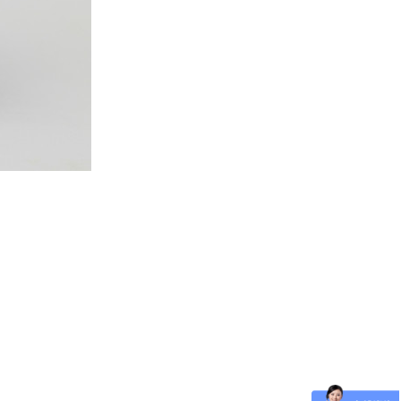
想
现状无法满足需求
战经验
——专业 品牌之选
创新研发优质应用技术；
稳定运行，达标排放
术人才，让您事半功倍
套设备
——放心 经济之选
果；
服务运行2年；
让您集中精力、专注主业