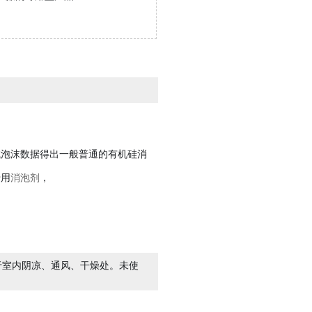
资深研发团队依据原水水质1
不断研制、测选、调试药剂
针对性的解决污水超标难题
查看详情
立即咨询
试泡沫数据得出一般普通的有机硅消
专用
消泡剂
，
于室内阴凉、通风、干燥处。未使
更多+