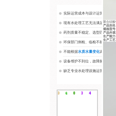
实际运营成本与设计运营成本差距
聚合硅酸
现有水处理工艺无法满足实际处
产品别名
规格型号
药剂质量不稳定、选型匹配不合
产品外观
生产能力
生产工艺
环保部门例检、临检不能稳定通
不能根据
水质水量变化
调整至最
设备维护不到位，故障频繁，维
缺乏专业水处理设施运营管理经