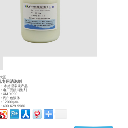
！
企
难度污水处理专家
工程
开元(中国)
成功案例
开元网站登录入口
开
大图
硫专用消泡剂
站登录入口资讯
联系开元网站登录入口
类：
水处理常规产品
：
电厂脱硫消泡剂
：
XM-Y090
：
乳白色液体
：
1200吨/年
：
400-629-9960