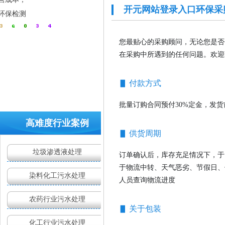
开元网站登录入口环保采
环保检测
运营成本负担重
您最贴心的采购顾问，无论您是否
在采购中所遇到的任何问题。欢迎
▋ 付款方式
批量订购合同预付30%定金，发
高难度行业案例
▋ 供货周期
药剂效果不理想
垃圾渗透液处理
订单确认后，库存充足情况下，于
于物流中转、天气恶劣、节假日、
染料化工污水处理
人员查询物流进度
农药行业污水处理
▋ 关于包装
化工行业污水处理