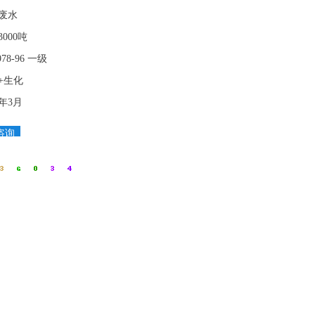
废水
000吨
978-96 一级
+生化
4年3月
咨询
全国
咨询
热
线：