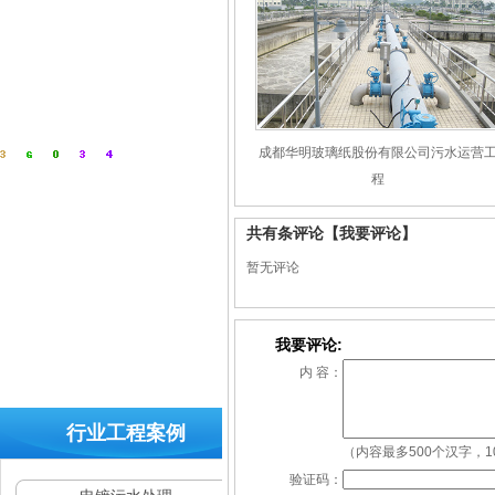
成都华明玻璃纸股份有限公司污水运营
程
共有
条评论
【我要评论】
暂无评论
全国
我要评论:
咨询
热
内 容：
线：
400-
行业工程案例
629-
（内容最多500个汉字，1
9960
验证码：