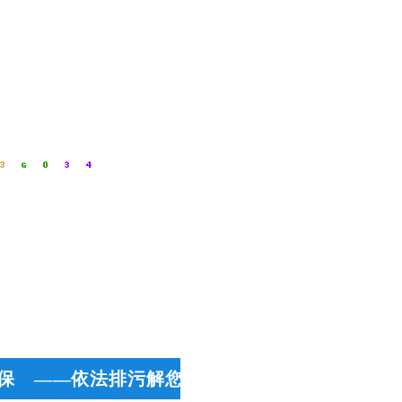
保 ——依法排污解您忧 用心服务做品牌