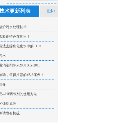
技术方法
技术更新列表
更多+
锅炉污水处理技术
絮凝剂特色在哪里？
炭法去除焦化废水中的COD
污水
泡剂XG-2008 XG-2013
除磷，值得推荐的成功案例！
简介
品--PH调节剂的使用方法
的蚀刻原理
你读懂有机硫