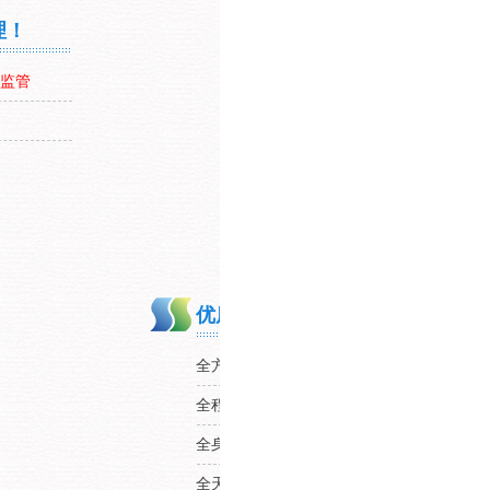
理！
监管
优质售后服务，拥有专属您的售
全方位服务---定期回访，定期培训；定期
全程式服务---售前、售中、售后；
环保工程
全身心服务---耐心倾听用户需求；工程师
全天候服务---本省24小时内抵达；现场诊