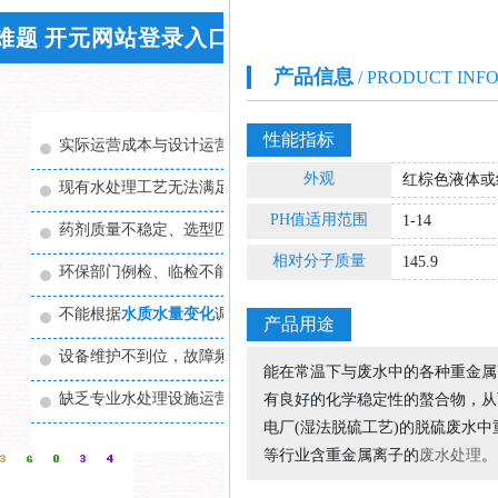
难题 开元网站登录入口环保来帮您
产品信息
/ PRODUCT INF
性能指标
实际运营成本与设计运营成本差距大,
企业负担过重
外观
红棕色液体或
现有水处理工艺无法满足实际处理需求
PH值适用范围
1-14
药剂质量不稳定、选型匹配不合适，处理效果不理想
相对分子质量
145.9
环保部门例检、临检不能稳定通过，
分散大量精力
不能根据
水质水量变化
调整至最佳运行状态
产品用途
设备维护不到位，故障频繁，维护成本高，影响系统运行
能在常温下与废水中的各种重金属
缺乏专业水处理设施运营管理经验和技术，无法有效控制运营成
有良好的化学稳定性的螯合物，从
电厂(湿法脱硫工艺)的脱硫废水
等行业含重金属离子的
废水处理