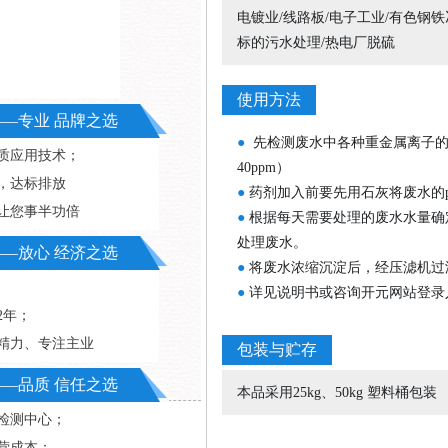
电镀业/线路板/电子工业/有色钢
标的污水处理/热电厂脱硫
使用方法
—专业 品牌之选
●
先检测废水中各种重金属离子的
质应用技术；
40ppm）
，达标排放
●
药剂加入前要先用石灰将废水的
设备维护成本高
让您事半功倍
●
根据每天需要处理的废水水量确
处理废水。
—放心 经济之选
●
将废水浓缩沉淀后，经压滤机过
●
详见说明书或咨询开元网站登录
2年；
精力、专注主业
包装与贮存
—品质 信任之选
本品采用25kg、50kg 塑料桶包装
米检测中心；
营成本；