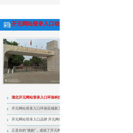
开元网站登录入口动态
行业资讯
常见问
诚聘英才
湖北开元网站登录入口环保科技有
时光飞逝，如白驹过隙，湖北开元网站
年，迎来了充满期待的下半年。我司统计
在，已联合相关部门整理出一份报表，
上半年工作成绩及经验总结，并下发各
较为满意的工作结果，也有令人遗憾的事情
详情】
湖北开元网站登录入口环保科技有限公司上半年总结
声明
和下半年期望
开元网站登录入口环保应城新工厂动工
活性炭吸附法在
开元网站登录入口品牌 开元网站登录入口精神
湖北开元网站登
训练
正是你的“挑剔”，成就了开元网站登录入口品牌
聚合硅酸铝铁厂