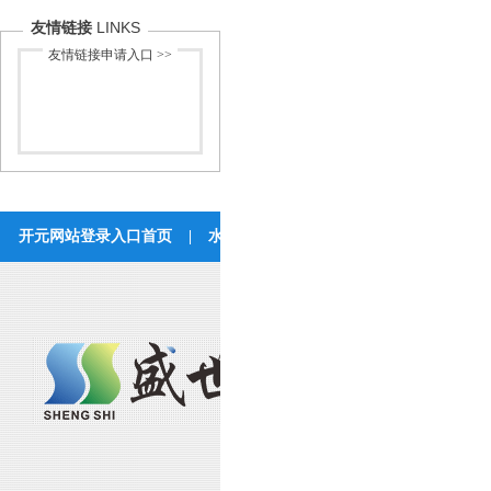
LINKS
友情链接
友情链接申请入口 >>
开元网站登录入口首页
|
水处理工程
|
开元(中国)
|
成功案
联系开元网站登录入
湖北开元网站登录入口环保科技有
公司地址：湖北省武汉市东西湖区七
联系方式：400-629-9960 027-8385
传真：027-83421716 电子邮箱：hbss
工厂地址：湖北省孝感市应城市东马
联系方式：0712-4878089 传真：071