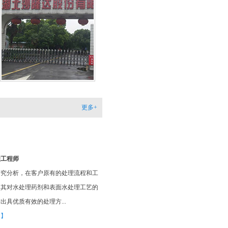
家！
湖北沙隆达股份有限公司
开元网站登录入口的针对我厂污水排放主要成
COD和氨氮，进行产品研制，使用后效果明
排放指标均达标排放！领导都表扬我选对了产
【更多详情】
更多+
理工程师
研究分析，在客户原有的处理流程和工
用其对水处理药剂和表面水处理工艺的
出具优质有效的处理方...
多】