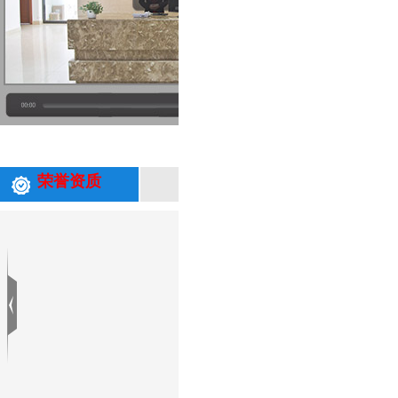
专业从事环保技术研究和应用、环保工
荣誉资质
与生产为一体的综合性企业；是国内为
能力，并可以根据水质情况针对性研发
客户列表
更多+