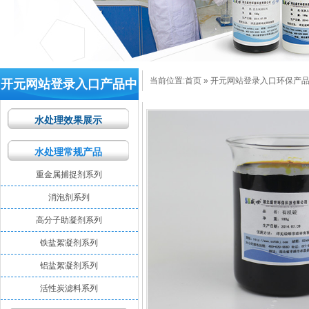
当前位置:
首页
»
开元网站登录入口环保产
开元网站登录入口产品中
心
水处理效果展示
水处理常规产品
重金属捕捉剂系列
消泡剂系列
高分子助凝剂系列
铁盐絮凝剂系列
铝盐絮凝剂系列
活性炭滤料系列