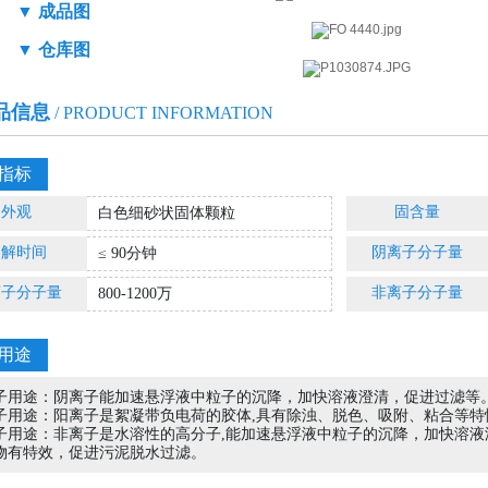
▼ 成品图
▼ 仓库图
品信息
/ PRODUCT INFORMATION
指标
外观
固含量
白色细砂状固体颗粒
高难度水处理案例
/ HARD WATER TREATMENT CASE
溶解时间
阴离子分子量
≤ 90分钟
离子分子量
非离子分子量
800-1200万
用途
子用途
：
阴离子能加速悬浮液中粒子的沉降，加快溶液澄清，促进过滤等
子用途
：
阳离子是絮凝带负电荷的胶体,具有除浊、脱色、吸附、粘合等特
子用途
：
非离子是水溶性的高分子,能加速悬浮液中粒子的沉降，加快溶
物有特效，促进污泥脱水过滤。