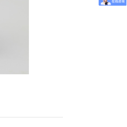
创新研发优质应用技术；
稳定运行，达标排放
术人才，让您事半功倍
套设备
——放心 经济之选
果；
服务运行2年；
让您集中精力、专注主业
地认证
——品质 信任之选
、400平米检测中心；
效降低运营成本；
助力通过环保检测