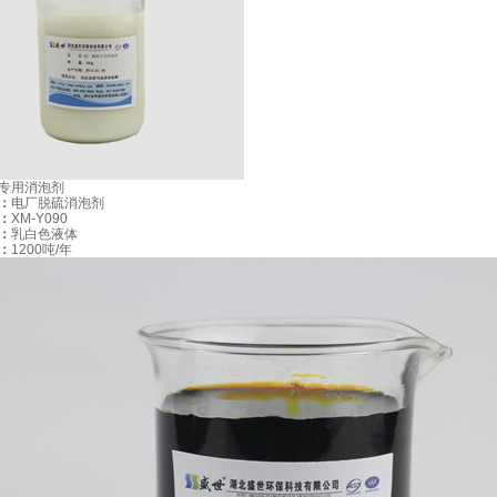
护成本高，影响系统运行
验和技术，无法有效控制运营成本
专用消泡剂
：
电厂脱硫消泡剂
：
XM-Y090
：
乳白色液体
：
1200吨/年
设备维护成本高
运营成本负担重
药剂效果不理
专利技术保障 十年实