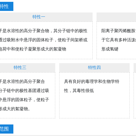
特性
特性一
子是水溶性的高分子聚合物，其分子链中的极性
阳离子聚丙烯酰胺（
通过吸附水中悬浮的固体粒子，使粒子间架桥或
于它具有多种活泼
电荷中和使粒子凝聚形成大的絮凝物
形成氢键
检测分析水质
制定工程技术方案
特性三
特性四
采用先进仪器设备1
据厂区环境，环保达标要求
经20道化验工序
产能升级潜在需要，采用合
子是水溶性的高分子聚合
具有良好的毒理学和生物学特
精准检测分析水质
理工艺量身定制技术方案
分子链中的极性基团通过吸
性，其毒性很低
中悬浮的固体粒子，使粒子
查看详情
立即咨询
查看详情
立即咨询
形成大的絮凝物。
范围