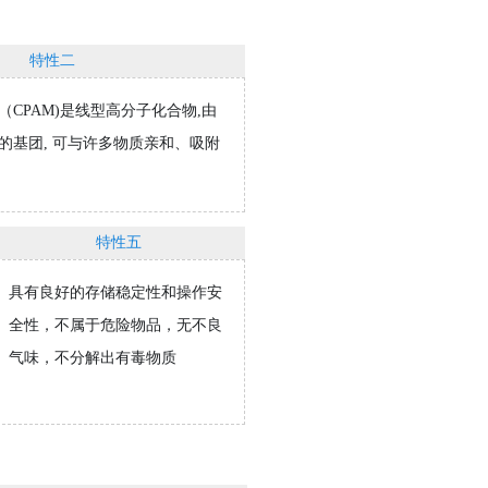
特性二
CPAM)是线型高分子化合物,由
的基团, 可与许多物质亲和、吸附
对症研制测选药剂
特性五
资深研发团队依据原水水质1
不断研制、测选、调试药剂
具有良好的存储稳定性和操作安
针对性的解决污水超标难题
全性，不属于危险物品，无不良
气味，不分解出有毒物质
查看详情
立即咨询