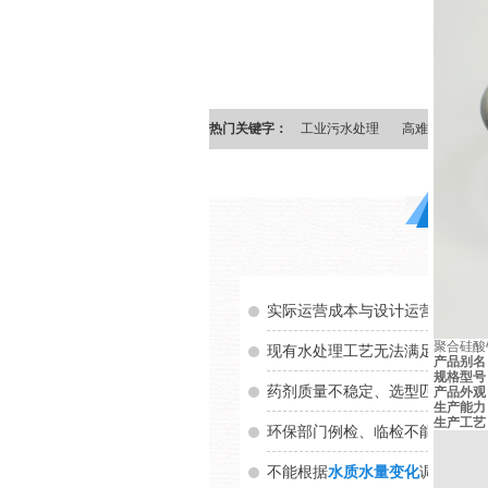
热门关键字：
工业污水处理
高难度污水处
实际运营成本与设计运营成本差距
聚合硅酸
现有水处理工艺无法满足实际处
产品别名
规格型号
药剂质量不稳定、选型匹配不合
产品外观
生产能力
生产工艺
环保部门例检、临检不能稳定通
不能根据
水质水量变化
调整至最