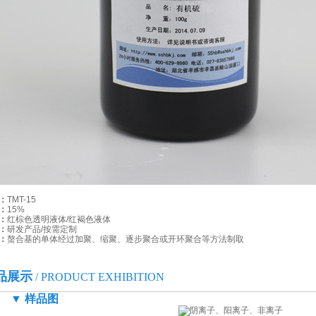
20人的专家团队，不断
多项专业技术用于工程，
二十年实战经验和专业技
合理工艺技术 精选配
技术实验印证工艺处理效
移交后可按设计运营成本
运营经验丰富，托管模式
对症研制药剂 工厂实
35000平米研发生产基地
：
TMT-15
：
15%
测选并生产合适药剂，高
：
红棕色透明液体/红褐色液体
：
研发产品/按需定制
技术团队对症研制药剂，
：
螯合基的单体经过加聚、缩聚、逐步聚合或开环聚合等方法制取
品展示
/ PRODUCT EXHIBITION
▼ 样品图