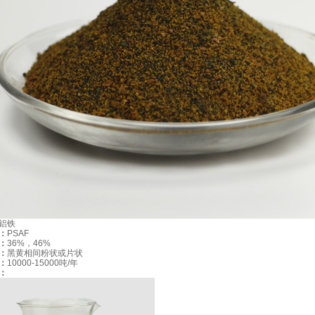
理
水处理药剂
环保水处理
水处理工程
污水处理遇难题 开元网站登录入口环保来帮您
大,
企业负担过重
铝铁
理需求
：
PSAF
：
36%，46%
适，处理效果不理想
：
黑黄相间粉状或片状
：
10000-15000吨/年
以
：
过，
分散大量精力
佳运行状态