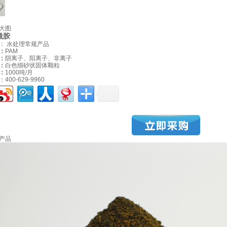
工程
开元(中国)
成功案例
开元网站登录入口
开
大图
酰胺
站登录入口资讯
联系开元网站登录入口
类：
水处理常规产品
：
PAM
：
阴离子、阳离子、非离子
：
白色细砂状固体颗粒
：
1000吨/月
：
400-629-9960
产品