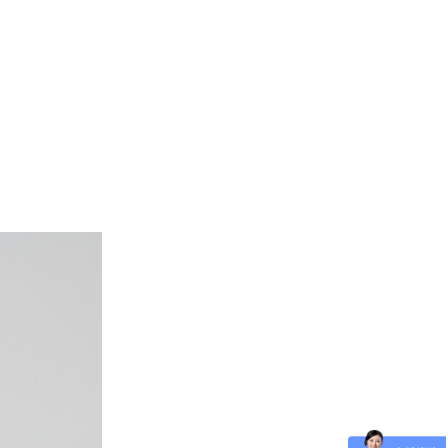
想
现状无法满足需求
战经验
——专业 品牌之选