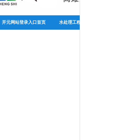
开元网站登录入口首页
水处理工程
开元(中国)
成功
关于开元网站登录入口
开元网站登录入口资讯
联系开元网