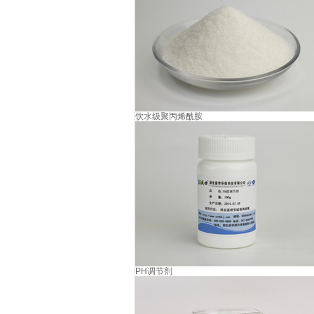
饮水级聚丙烯酰胺
PH调节剂