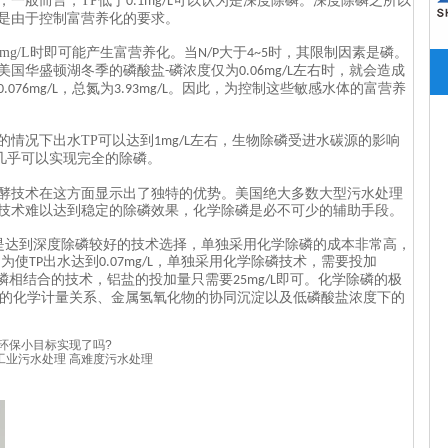
，一般而言，
TP
低于
可以认为是深度除磷。深度除磷之所以
0.1mg/L
是由于控制富营养化的要求。
2mg/L
时即可能产生富营养化。当
大于
时，其限制因素是磷。
N/P
4~5
美国华盛顿湖冬季的磷酸盐
磷浓度仅为
左右时，就会造成
-
0.06mg/L
，总氮为
。因此，为控制这些敏感水体的富营养
0.076mg/L
3.93mg/L
的情况下出水
TP
可以达到
左右，生物除磷受进水碳源的影响
1mg/L
几乎可以实现完全的除磷。
酵技术在这方面显示出了独特的优势。美国绝大多数大型污水处理
技术难以达到稳定的除磷效果，化学除磷是必不可少的辅助手段。
是达到深度除磷较好的技术选择，单独采用化学除磷的成本非常高，
，为使
出水达到
，单独采用化学除磷技术，需要投加
TP
0.07mg/L
磷相结合的技术，铝盐的投加量只需要
即可。化学除磷的极
25mg/L
的化学计量关系、金属氢氧化物的协同沉淀以及低磷酸盐浓度下的
环保小目标实现了吗?
工业污水处理
高难度污水处理