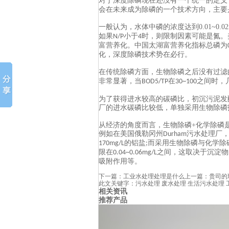
对于深度除磷现在还没有一个统一的定义
会在未来成为除磷的一个技术方向，主要
一般认为，水体中磷的浓度达到
0.01~0.0
如果
小于
时，则限制因素可能是氮。
N/P
4
富营养化。中国太湖富营养化指标总磷为
化，深度除磷技术势在必行。
在传统除磷方面，生物除磷之后没有过滤
非常显著，当
在
之间时，
BOD5/TP
30~100
为了获得进水较高的碳磷比，初沉污泥发
厂的进水碳磷比较低，单独采用生物除磷
从经济的角度而言，生物除磷
+
化学除磷
例如在美国俄勒冈州
污水处理厂
Durham
的铝盐
而采用生物除磷与化学除
170mg/L
;
限在
之间，这取决于沉淀物
0.04~0.06mg/L
吸附作用等。
下一篇：
工业水处理处理是什么
上一篇：
贵司的
此文关键字：
污水处理
废水处理
生活污水处理
相关资讯
推荐产品